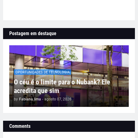
Postagem em destaque
OPORTUNIDADES DE TECNOLOGIA
O céu é o limite para o Nubank? Ele
acredita que sim
by
Fabiana lima
-
agosto 07, 2026
Comments