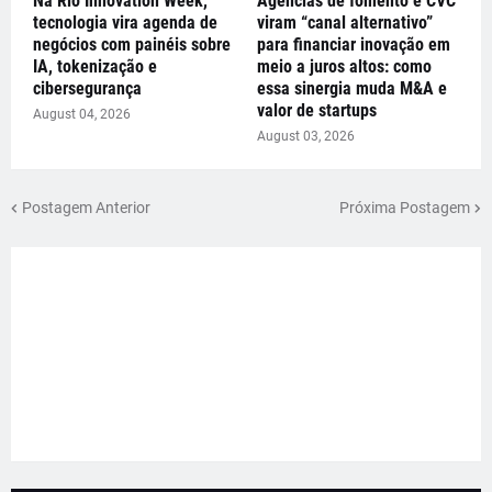
Na Rio Innovation Week,
Agências de fomento e CVC
tecnologia vira agenda de
viram “canal alternativo”
negócios com painéis sobre
para financiar inovação em
IA, tokenização e
meio a juros altos: como
cibersegurança
essa sinergia muda M&A e
valor de startups
August 04, 2026
August 03, 2026
Postagem Anterior
Próxima Postagem