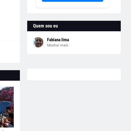
Quem sou eu
Fabiana lima
Mostrar mais