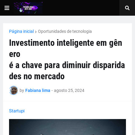
Página inicial
Oportunidades de tecnologia
Investimento inteligente em gên
ero
é a chave para diminuir disparida
des no mercado
by
Fabiana lima
-
agosto 25, 2024
Startupi